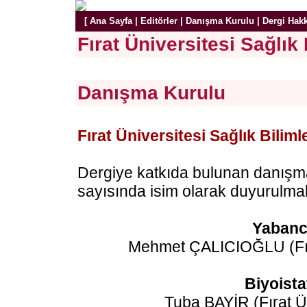
[
Ana Sayfa
|
Editörler
|
Danışma Kurulu
|
Dergi Hak
Fırat Üniversitesi Sağlık 
Danışma Kurulu
Fırat Üniversitesi Sağlık Biliml
Dergiye katkıda bulunan danışman
sayısında isim olarak duyurulmak
Yabanc
Mehmet ÇALICIOĞLU (Fıra
Biyoista
Tuba BAYİR (Fırat Ü