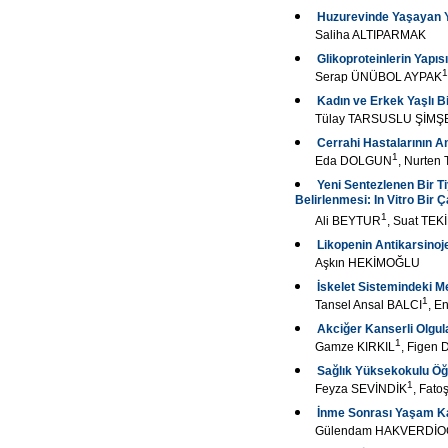
Huzurevinde Yaşayan Y
Saliha ALTIPARMAK
Glikoproteinlerin Yapıs
1
Serap ÜNÜBOL AYPAK
Kadın ve Erkek Yaşlı B
Tülay TARSUSLU ŞİMŞ
Cerrahi Hastalarının A
1
Eda DOLGUN
, Nurte
Yeni Sentezlenen Bir T
Belirlenmesi: In Vitro Bir 
1
Ali BEYTUR
, Suat TEK
Likopenin Antikarsinoj
Aşkın HEKİMOĞLU
İskelet Sistemindeki Me
1
Tansel Ansal BALCI
, E
Akciğer Kanserli Olgula
1
Gamze KIRKIL
, Figen
Sağlık Yüksekokulu Öğr
1
Feyza SEVİNDİK
, Fat
İnme Sonrası Yaşam Ka
Gülendam HAKVERDİO