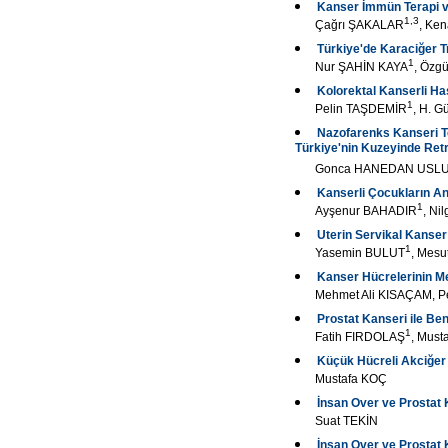
Kanser İmmün Terapi v
1,3
Çağrı ŞAKALAR
, Ken
Türkiye'de Karaciğer T
1
Nur ŞAHİN KAYA
, Özg
Kolorektal Kanserli H
1
Pelin TAŞDEMİR
, H. 
Nazofarenks Kanseri Te
Türkiye'nin Kuzeyinde Retr
Gonca HANEDAN USL
Kanserli Çocukların A
1
Ayşenur BAHADIR
, N
Uterin Servikal Kanser
1
Yasemin BULUT
, Mes
Kanser Hücrelerinin Met
Mehmet Ali KISAÇAM, 
Prostat Kanseri ile Ben
1
Fatih FIRDOLAŞ
, Must
Küçük Hücreli Akciğer 
Mustafa KOÇ
İnsan Over ve Prostat K
Suat TEKİN
İnsan Over ve Prostat K