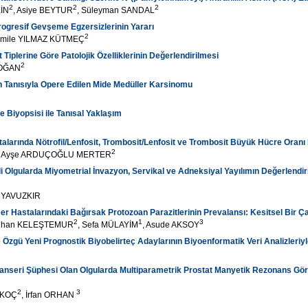
2
2
2
KİN
, Asiye BEYTUR
, Süleyman SANDAL
rogresif Gevşeme Egzersizlerinin Yararı
2
emile YILMAZ KÜTMEÇ
Tiplerine Göre Patolojik Özelliklerinin Değerlendirilmesi
2
DOĞAN
 Tanısıyla Opere Edilen Mide Medüller Karsinomu
 Biyopsisi ile Tanısal Yaklaşım
alarında Nötrofil/Lenfosit, Trombosit/Lenfosit ve Trombosit Büyük Hücre Oranı 
2
, Ayşe ARDUÇOĞLU MERTER
Olgularda Miyometrial İnvazyon, Servikal ve Adneksiyal Yayılımın Değerlendir
a YAVUZKIR
ser Hastalarındaki Bağırsak Protozoan Parazitlerinin Prevalansı: Kesitsel Bir Ç
2
1
3
slihan KELEŞTEMUR
, Sefa MÜLAYİM
, Asude AKSOY
Özgü Yeni Prognostik Biyobelirteç Adaylarının Biyoenformatik Veri Analizleriyl
Kanseri Şüphesi Olan Olgularda Multiparametrik Prostat Manyetik Rezonans Gö
2
3
a KOÇ
, İrfan ORHAN