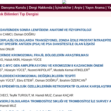
|
Danışma Kurulu
|
Dergi Hakkında
|
İçindekiler
|
Arşiv
|
Yayın Arama
|
Ya
ık Bilimleri Tıp Dergisi
DAVİSİNDEN SONRA LENFÖDEM: ANATOMİ VE FİZYOPATOLOJİ
tin CAMCI, Osman DOĞRU
ERPLAZİLİ OLGULARDA TRANSİZYONEL ZONDA İZOLE PROSTAT İNTRAEPİTEL
AT SPESİFİK ANTİJEN (PSA) VE PSA DANSİTESİ İLE OLAN İLİŞKİSİ
ahmi ONUR
LERİNDE KROMOZOMAL FRAJİL BÖLGELERİN ARAŞTIRILMASI
YAS, Haluk AKIN, Hüseyin YÜCE
E C-MYC GEN AMPLİFİKASYONU VE KROMOZOM 8 KAZANCININ ÖNEMİ
1
1
2
3
AS
, Hüseyin YÜCE
, Nusret AKPOLAT
, Mustafa Kemal ATIKELER
LERDEKİ KROMOZOMAL DEĞİŞİKLİKLERİN TESPİTİ
1
1
2
3
eyin YÜCE
, Ebru ETEM
, Osman DOĞRU
, İbrahim ÖZERCAN
 EPİDEMİYOLOJİK ÖZELLİKLERİNİN RETROSPEKTİF OLARAK KARŞILAŞTIR
EVECİ, Teyfik TURGUT, M. Hamdi MUZ, Canan KAÇAR
SERLİ OLGULARDA TROMBOSİTOZ SIKLIĞI VE TROMBOSİTOZ İLE SURVEY A
 Hamdi MUZ