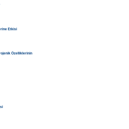
r
rine Etkisi
jenik Özelliklerinin
si