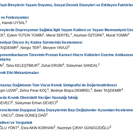
aşlı Bireylerin Yaşam Doyumu, Sosyal Destek Düzeyleri ve Etkileyen Faktörle
ı ve Fonksiyonları
2
, Hamdi UYSAL
ireylerde Depresyonun Sağlıkla İlgili Yaşam Kalitesi ve Yaşam Memnuniyeti Üze
1
1
1
1
2
EK
, Eylem TÜTÜN YÜMİN
, Meral SERTEL
, Asuman ÖZTÜRK
, Murat YÜMİN
meliyat Öncesi Aç Kalma Sürelerinin İncelenmesi
2
3
2
n TAŞDEMİR
, Nergiz TER
, Meryem YAVUZ
iyosemikarbazon Türevinin Prostat Kanseri Hücre Kültürleri Üzerine Antikansero
Çalışma
2
3
4
2
İN
, Taha KELEŞTİMUR
, Zuhal ERGİN
, Süleyman SANDAL
enik Etki Mekanizmaları
tastaz Dağılımının Tüm Vücut Kemik Sintigrafisi ile Değerlendirilmesi
2
1
3
4
ngin UZAR
, Zehra Pınar KOÇ
, Bedriye Büşra DEMİREL
, Bekir TAŞDEMİR
rda Kronik Obstrüktif Akciğer Hastalığı Sıklığı
2
3
 DEVECİ
, Süleyman Erhan DEVECİ
encilerinin Duygusal Zeka Düzeylerinin Bazı Değişkenler Açısından İncelenme
2
2
oş UNCU
, Dilek GÜNEŞ DAĞ
litesi ve Yorgunluk
1
2
3
ĞLU YÖNT
, Esra AKIN KORHAN
, Nazmiye ÇIRAY GÜNDÜZOĞLU