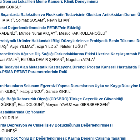
 Sonrasi Lokal Ileri Meme Kanseri: Klinik Deneyimimiz
2
tafa GÖKSU
Sıçanlarda Raloksifen ve Fluoksetin Tedavisinin Oksidan-Antioksidan Durum Üz
1
2
1
n TATAR
, Solmaz SUSAM
, Nevin İLHAN
el Değerlendirilmesinde PET/BT’nin Etkinliği
2
2
2
ARADENİZ
, Müfide Nuran AKÇAY
, Mesud FAKİRULLAHOĞLU
robiyotik Ürünler Hakkındaki Bilgi Düzeylerinin ve Probiyotik Besin Tüketme D
1
2
2
3
LTAŞ
, Ayşe YILMAZ
, Ezgi YILDIZ
, Nilüfer TUĞUT
encilerinin Ağız ve Diş Sağlığı Farkındalıklarına Etkisi Üzerine Karşılaştırmalı 
1
2
2
yati ATALA
, Elif Ülkü DEMİR ŞERAN
, Nagehan ATALA
e Tedavisi Alan Metastatik Kastrasyona Dirençli Prostat Kanserli Hastalarda 
-PSMA PET/BT Parametrelerinin Rolü
tan Hastaların Solunum Egzersizi Yapma Durumlarının Uyku ve Kaygı Düzeyine E
2
2
3
em KILINÇ
, Fatoş UNCU
, Gamze KIRKIL
ğa Bağlı Rahatsızlık Ölçeği (CDSBRÖ) Türkçe Geçerlik ve Güvenirliği
2
3
3
p GÜREŞ
, Eda DOLGUN
, Meryem YAVUZ van GIERSBERGEN
astalıklarında Öz Yönetim
n YILDIRIM
rda Depresyon ve Cinsel İşlev Bozukluğunun Değerlendirilmesi
2
ek GÜNEŞ
iminin Çok Yönlü Bir Değerlendirmesi; Karma Desenli Çalışma Tasarımı