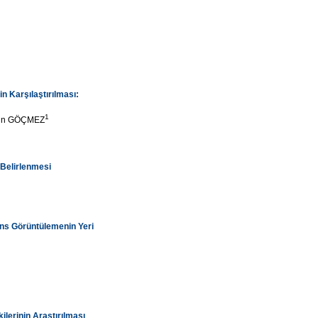
n Karşılaştırılması:
1
yin GÖÇMEZ
 Belirlenmesi
nans Görüntülemenin Yeri
ilerinin Araştırılması