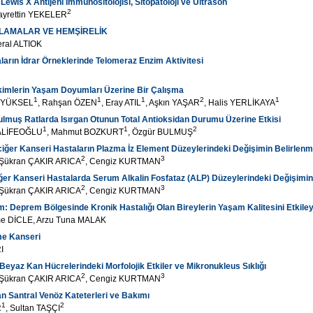
ewis X Antijeni İmmünositolojisi, Sitopatoloji ve Ultrason
2
ayrettin YEKELER
ULAMALAR VE HEMŞİRELİK
ral ALTIOK
arın İdrar Örneklerinde Telomeraz Enzim Aktivitesi
ekimlerin Yaşam Doyumları Üzerine Bir Çalışma
1
1
1
2
1
n YÜKSEL
, Rahşan ÖZEN
, Eray ATIL
, Aşkın YAŞAR
, Halis YERLİKAYA
lmuş Ratlarda Isırgan Otunun Total Antioksidan Durumu Üzerine Etkisi
1
1
2
HALİFEOĞLU
, Mahmut BOZKURT
, Özgür BULMUŞ
iğer Kanseri Hastaların Plazma İz Element Düzeylerindeki Değişimin Belirlenm
2
3
 Şükran ÇAKIR ARICA
, Cengiz KURTMAN
er Kanseri Hastalarda Serum Alkalin Fosfataz (ALP) Düzeylerindeki Değişimin
2
3
 Şükran ÇAKIR ARICA
, Cengiz KURTMAN
 Deprem Bölgesinde Kronik Hastalığı Olan Bireylerin Yaşam Kalitesini Etkile
e DİCLE, Arzu Tuna MALAK
me Kanseri
I
Beyaz Kan Hücrelerindeki Morfolojik Etkiler ve Mikronukleus Sıklığı
2
3
 Şükran ÇAKIR ARICA
, Cengiz KURTMAN
an Santral Venöz Kateterleri ve Bakımı
1
2
R
, Sultan TAŞÇI