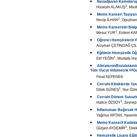
Neoadjuvan Kemoterapi
1
Hüseyin ALAKUŞ
, Mus
Meme Kanseri Taşıyan 
1
Necip İLHAN
, Oguzha
Meme Kanserinin Bölges
1
Mesut YUR
, Erdem K
Öğrenci Hemşirelerin P
Arzuhan ÇETİNDAĞ Çİ
Eğitimin Hemşirelik Öğr
1
Elif YEĞİN
, Mustafa Ha
Abirateron/Enzalutamid
Tüm Vücut Volümetrik
68
Ga
Ferat KEPENEK
Cerrahi Kliniklerde Ya
1
Dilek GÜNEŞ
, Nur Özl
Cerrahi Dönem Susuzlu
1
Hatice ÖZSOY
, Zeyne
İnflamatuar Bağırsak H
Yağmur ARTAN, Yasemi
Meme Kanserli Kadınla
1
Gülşen AYDEMİR
, Dil
Hemşirelik Lisans Eğit