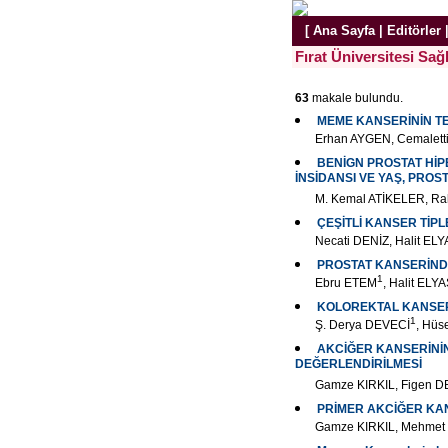
[
Ana Sayfa
|
Editörler
Fırat Üniversitesi Sağl
63
makale bulundu.
MEME KANSERİNİN TE
Erhan AYGEN, Cemalet
BENİGN PROSTAT HİP
İNSİDANSI VE YAŞ, PROST
M. Kemal ATİKELER, R
ÇEŞİTLİ KANSER TİP
Necati DENİZ, Halit EL
PROSTAT KANSERİND
1
Ebru ETEM
, Halit ELY
KOLOREKTAL KANSER
1
Ş. Derya DEVECİ
, Hüs
AKCİĞER KANSERİNİN
DEĞERLENDİRİLMESİ
Gamze KIRKIL, Figen D
PRİMER AKCİĞER KAN
Gamze KIRKIL, Mehmet