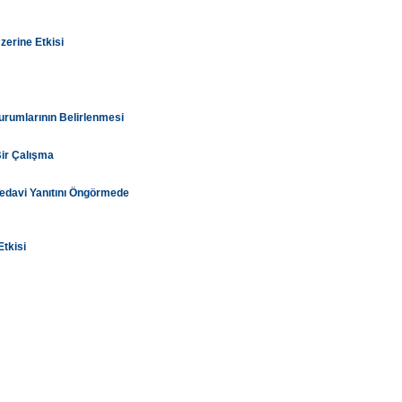
erine Etkisi
urumlarının Belirlenmesi
Bir Çalışma
Tedavi Yanıtını Öngörmede
tkisi