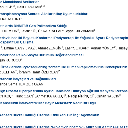
e Monoklonal Antikorlar
2,3
1,3
an İZGİ
, Halit CANATAN
ransplantasyonu Sonrası Alıcıların İlaç Uyumsuzlukları
2
ül KARAYURT
astalarda DNMT3B Gen Polimorfizm Sıklığı
2
3
1
Gül DURSUN
, Tevfik KÜÇÜKKARTALLAR
, Ayşe Gül ZAMANİ
davisinde İki Boyutlu Konformal Radyoterapi ile Yoğunluk Ayarlı Radyoterapini
ospektif Bir Çalışma
1
2
1
2
2
U
, Emine CANYILMAZ
, Ahmet ZENGİN
, Lasif SERDAR
, Adnan YÖNEY
, Hüse
nnelerinde Psiko-Sosyal Durumun Değerlendirilmesi
2
ilgün KURUCU
 Örneklerinde Pyrosequening Yöntemi ile Human Papillomavirus Genotiplerinin
2
2
ut BELHAN
, İbrahim Hanifi ÖZERCAN
abolik İhtiyaçları ve Bağımlılıkları
Penbe Sema TEMİZER OZAN
ign Prostat Hiperplazisinin Ayırıcı Tanısında Difüzyon Ağırlıklı Manyetik Rezo
2
1
1
1
3
afa KOÇ
, Tunç OZAN
, Ahmet KARAKEÇİ
, Necip PİRİNÇCİ
, Orhan YALÇIN
Kanserinin İntraventriküler Beyin Metastazı: Nadir Bir Olgu
anseri Hücre Canlılığı Üzerine Etkili Yeni Bir İlaç: Agomelatin
anseri Hücre Canlılığı Üzerine N-(p-amylcinnamoyl) Antranilik Asit’in (ACA) Etk