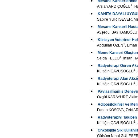
Mesane Kanserlerinde L
1
Arslan ARDIÇOĞLU
, H
KANITA DAYALI UYG
Sabire YURTSEVER, Me
Mesane Kanserli Hastal
Ayşegül BAYRAMOĞLU
Klinisyen Veteriner H
1
Abdullah ÖZEN
, Erha
Meme Kanseri Oluşturu
1
Selda TELLO
, İhsan 
Radyoterapi Gören Akc
1
Kültiğin ÇAVUŞOĞLU
,
Radyoterapi Alan Akciğ
1
Kültiğin ÇAVUŞOĞLU
,
Paylaşılmamış Deneyim:
Özgül KARAYURT, Aklim
Adipositokinler ve Me
Funda KOSOVA, Zeki AR
Radyoterapiyi Takiben 
1
Kültiğin ÇAVUŞOĞLU
,
Onkolojide Sık Kullanıl
Gülsüm Nihal GÜLESE