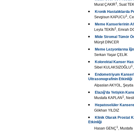
1
Murat ÇAKIR
, Suat TE
Kronik Hastalıklarda P
1
Sevgisun KAPUCU
, C
Meme Kanserlerinin Alt 
1
Leyla TEKİN
, Emrah 
Mide Stromal Tümör Ön
Mürşit DİNCER
Meme Lezyonlarına İğne
Serkan Yaşar ÇELİK
Kolorektal Kanser Hast
1
Sibel KULAKSIZOĞLU
Endometriyum Kanserli 
Ultrasonografinin Etkinliği
Alpaslan AKYOL, Şeyd
Elazığ’da Yetişkin Kan
1
Mustafa KAPLAN
, Ne
Hepatoselüler Kansere 
Gökhan YILDIZ
Klinik Olarak Prostat 
Etkinliği
1
Hasan GENÇ
, Mustaf