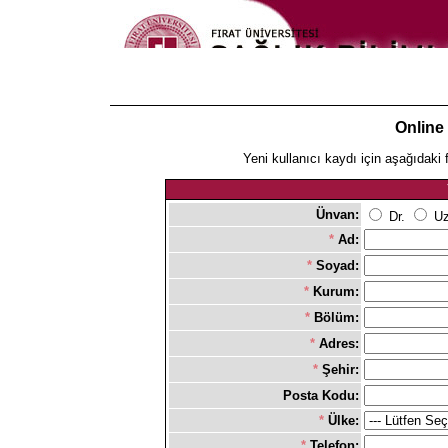
Online
Yeni kullanıcı kaydı için aşağıdaki 
Ünvan:
Dr.
Uz
*
Ad:
*
Soyad:
*
Kurum:
*
Bölüm:
*
Adres:
*
Şehir:
Posta Kodu:
*
Ülke:
*
Telefon: