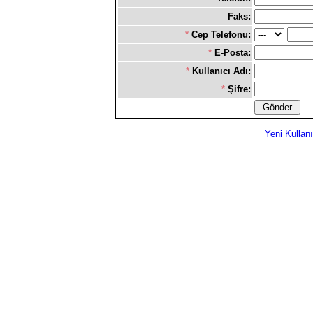
Faks:
*
Cep Telefonu:
*
E-Posta:
*
Kullanıcı Adı:
*
Şifre:
Yeni Kullanı