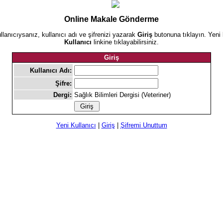
Online Makale Gönderme
ullanıcıysanız, kullanıcı adı ve şifrenizi yazarak
Giriş
butonuna tıklayın. Yeni 
Kullanıcı
linkine tıklayabilirsiniz.
Giriş
Kullanıcı Adı:
Şifre:
Dergi:
Sağlık Bilimleri Dergisi (Veteriner)
Yeni Kullanıcı
|
Giriş
|
Şifremi Unuttum