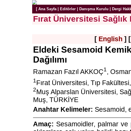
[
Ana Sayfa
|
Editörler
|
Danışma Kurulu
|
Dergi Hak
Fırat Üniversitesi Sağlık 
[
English
] 
Eldeki Sesamoid Kemikl
Dağılımı
1
Ramazan Fazıl AKKOÇ
, Osma
1
Fırat Üniversitesi, Tıp Fakülte
2
Muş Alparslan Üniversitesi, Sa
Muş, TÜRKİYE
Anahtar Kelimeler:
Sesamoid, e
Amaç:
Sesamoidler, palmar ve 