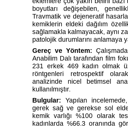
eklemlere çok yakın belirli bazı
boyutları değişebilen, genelli
Travmatik ve dejeneratif hasarla
kemiklerin eldeki dağılım özell
sağlamakla kalmayacak, aynı zam
patolojik durumlarını anlamaya y
Gereç ve Yöntem:
Çalışmada F
Anabilim Dalı tarafından film f
231 erkek 469 kadın olmak üz
röntgenleri retrospektif olarak
analizinde nicel betimsel an
kullanılmıştır.
Bulgular:
Yapılan incelemede,
gerek sağ ve gerekse sol eld
kemik varlığı %100 olarak tesp
kadınlarda %66.3 oranında görü