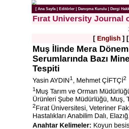
[
Ana Sayfa
|
Editörler
|
Danışma Kurulu
|
Dergi Hak
Fırat University Journal 
[
English
] 
Muş İlinde Mera Dönem
Serumlarında Bazı Mine
Tespiti
1
2
Yasin AYDIN
, Mehmet ÇİFTÇİ
1
Muş Tarım ve Orman Müdürlüğü, H
Ürünleri Şube Müdürlüğü, Muş,
2
Fırat Üniversitesi, Veteriner 
Hastalıkları Anabilim Dalı, Elaz
Anahtar Kelimeler:
Koyun besis