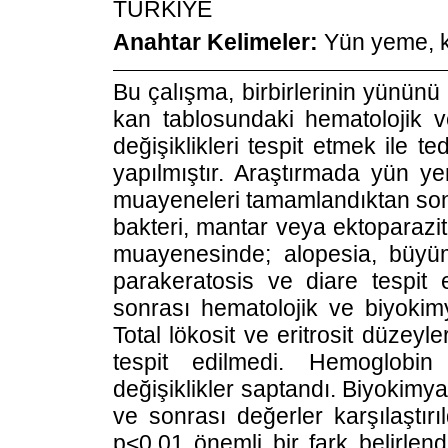
TÜRKİYE
Anahtar Kelimeler:
Yün yeme, k
Bu çalışma, birbirlerinin yününü
kan tablosundaki hematolojik v
değişiklikleri tespit etmek ile te
yapılmıştır. Araştırmada yün y
muayeneleri tamamlandıktan sonra
bakteri, mantar veya ektoparazit
muayenesinde; alopesia, büyüm
parakeratosis ve diare tespit 
sonrası hematolojik ve biyokimy
Total lökosit ve eritrosit düzeyle
tespit edilmedi. Hemoglobin
değişiklikler saptandı. Biyokimy
ve sonrası değerler karşılaştır
p<0,01 önemli bir fark belirlen