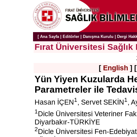
[
Ana Sayfa
|
Editörler
|
Danışma Kurulu
|
Dergi Hak
Fırat Üniversitesi Sağlık 
[
English
] 
Yün Yiyen Kuzularda H
Parametreler ile Tedavi
1
1
Hasan İÇEN
, Servet SEKİN
, 
1
Dicle Üniversitesi Veteriner Fakü
Diyarbakır-TÜRKİYE
2
Dicle Üniversitesi Fen-Edebiyat