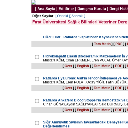
[
Ana Sayfa
|
Editörler
|
Danışma Kurulu
|
Dergi Hak
Diğer Sayılar:
[ Önceki ]
[ Sonraki ]
Fırat Üniversitesi Sağlık Bilimleri Veteriner Derg
DÜZELTME: Ratlarda Sisplatinden Kaynaklanan Nefroto
[
Tam Metin
]
[
PDF
]
[
Hidroksiapatit Esaslı Biyoseramik Malzemelerin İn vi
Mustafa KÖM, Okan ERKMEN, Eren POLAT, Ömer KAY
[
Özet
]
[
English
]
[
Tam Metin
]
[
PDF
]
[
Ratlarda Hyaluronik Asit’in Tendon İyileşmesi ve Ad
Mustafa KÖM, Eren POLAT, Oktay YİĞİT, Fatih BÜYÜK, 
[
Özet
]
[
English
]
[
Tam Metin
]
[
PDF
]
[
Ratlarda Ankaferd Blood Stopper’ın Hemostatik ve Do
Cihan GÜNAY, Aydın SAĞLIYAN, Ali Said DURMUŞ, 
[
Özet
]
[
English
]
[
Tam Metin
]
[
PDF
]
[
Sığır Amniyotik Sıvısının Tavşanlardaki Deneysel Kor
Değerlendirmesi