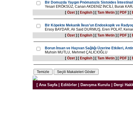
Bir Domuzda Yaygın Pnömatozis Sistoides İntestinal
Yesari ERÖKSÜZ, Canan AKDENİZ İNCİLİ, Burak KA
[
Özet
]
[
English
]
[
Tam Metin
]
[
PDF
]
[
Bir Köpekte Mekanik İleus’un Endoskopik ve Radyogra
Ersoy BAYDAR, Ali Said DURMUŞ, Eren POLAT, Ken
[
Özet
]
[
English
]
[
Tam Metin
]
[
PDF
]
[
Borun İnsan ve Hayvan Sağlığı Üzerine Etkileri, Antim
Muhsin MUTLU, Mehmet ÇALICIOĞLU
[
Özet
]
[
English
]
[
Tam Metin
]
[
PDF
]
[
[
Ana Sayfa
|
Editörler
|
Danışma Kurulu
|
Dergi Hak