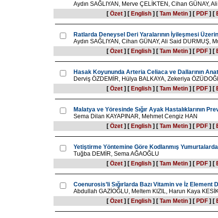
Aydın SAĞLIYAN, Merve ÇELİKTEN, Cihan GÜNAY, A
[
Özet
]
[
English
]
[
Tam Metin
]
[
PDF
]
[
Ratlarda Deneysel Deri Yaralarının İyileşmesi Üzerin
Aydın SAĞLIYAN, Cihan GÜNAY, Ali Said DURMUŞ, M
[
Özet
]
[
English
]
[
Tam Metin
]
[
PDF
]
[
Hasak Koyununda Arteria Celiaca ve Dallarının Anat
Derviş ÖZDEMİR, Hülya BALKAYA, Zekeriya ÖZÜDO
[
Özet
]
[
English
]
[
Tam Metin
]
[
PDF
]
[
Malatya ve Yöresinde Sığır Ayak Hastalıklarının Pre
Sema Dilan KAYAPINAR, Mehmet Cengiz HAN
[
Özet
]
[
English
]
[
Tam Metin
]
[
PDF
]
[
Yetiştirme Yöntemine Göre Kodlanmış Yumurtalarda Te
Tuğba DEMİR, Sema AĞAOĞLU
[
Özet
]
[
English
]
[
Tam Metin
]
[
PDF
]
[
Coenurosis’li Sığırlarda Bazı Vitamin ve İz Element 
Abdullah GAZİOĞLU, Meltem KIZIL, Harun Kaya KESİK
[
Özet
]
[
English
]
[
Tam Metin
]
[
PDF
]
[